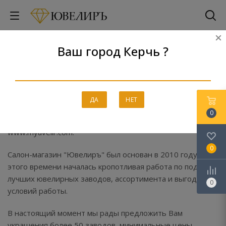
Ваш город Керчь ?
О компании
Главная
-
О компании
ДА
НЕТ
0
Рады приветствовать Вас в интернет-магазине
www.myuvelir.com.
0
Салон-магазин "Ювелиръ" был основан в 2010 году и с
этого времени началась кропотливая работа по подбору
лучших ювелирных заводов, ассортимента и выгодных
0
условий работы.
В настоящий момент мы рады предложить Вам
украшения более 50 заводов, минимальные цены,