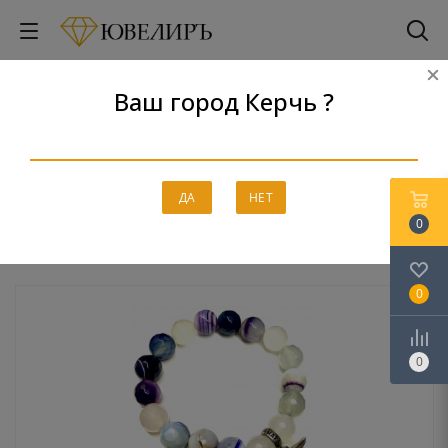
Ваш город Керчь ?
Браслеты
Главная
-
Каталог
-
Серебро
-
Браслеты
ДА
НЕТ
0
0
0