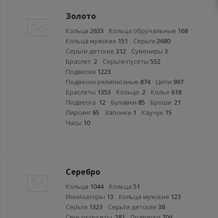
Золото
Кольца
2633
Кольца обручальные
168
Кольца мужские
151
Серьги
2680
Серьги детские
312
Сувениры
3
Браслет
2
Серьги-пусеты
552
Подвески
1223
Подвески религиозные
874
Цепи
997
Браслеты
1353
Кольцо
2
Колье
618
Подвеска
12
Булавки
85
Броши
21
Пирсинг
65
Запонки
1
Каучук
15
Часы
10
Серебро
Кольца
1044
Кольца
51
Ионизаторы
13
Кольца мужские
123
Серьги
1323
Серьги детские
38
Серьги-пусеты
281
Подвески
704