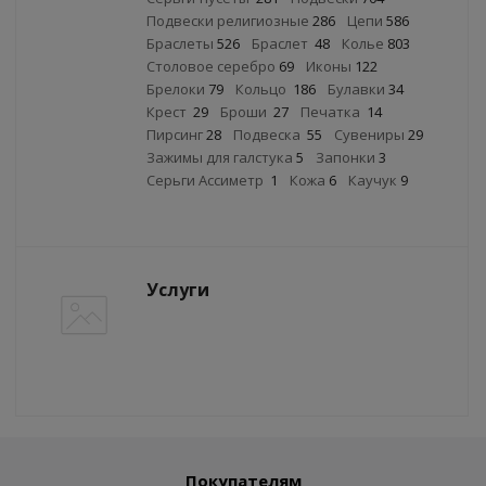
Подвески религиозные
286
Цепи
586
Браслеты
526
Браслет
48
Колье
803
Столовое серебро
69
Иконы
122
Брелоки
79
Кольцо
186
Булавки
34
Крест
29
Броши
27
Печатка
14
Пирсинг
28
Подвеска
55
Сувениры
29
Зажимы для галстука
5
Запонки
3
Серьги Ассиметр
1
Кожа
6
Каучук
9
Услуги
Покупателям