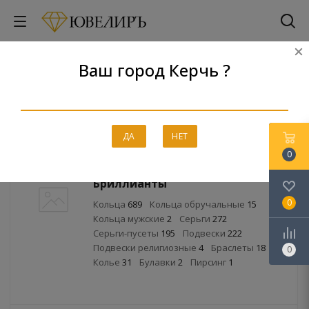
Ваш город Керчь ?
Каталог
Главная
-
Каталог
ДА
НЕТ
0
Бриллианты
0
Кольца
689
Кольца обручальные
15
Кольца мужские
2
Серьги
272
Серьги-пусеты
195
Подвески
222
Подвески религиозные
4
Браслеты
18
0
Колье
31
Булавки
2
Пирсинг
1