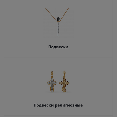
Подвески
Подвески религиозные