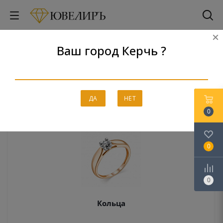
Ваш город Керчь ?
Бриллианты
Главная
-
Каталог
-
Бриллианты
ДА
НЕТ
0
0
0
Кольца