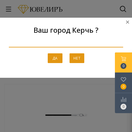
Ваш город Керчь ?
Каучук
Главная
-
Каталог
-
Серебро
-
Каучук
ДА
НЕТ
0
0
0