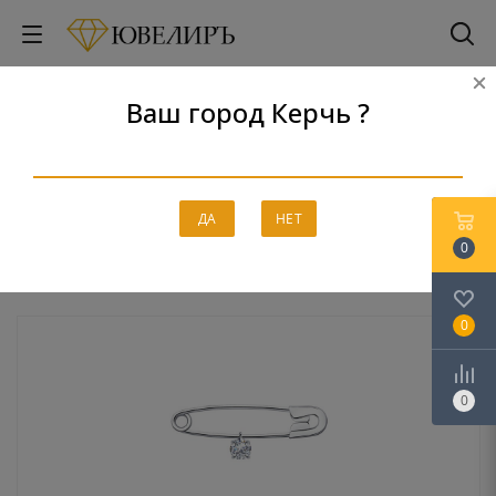
Ваш город Керчь ?
Булавки
Главная
-
Каталог
-
Серебро
-
Булавки
ДА
НЕТ
0
0
0