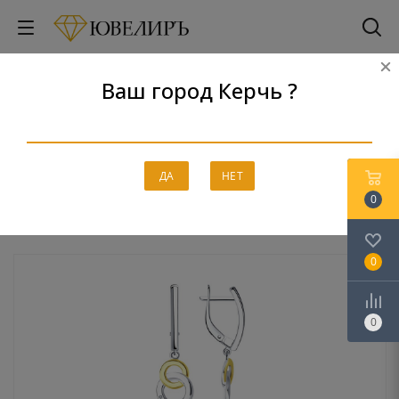
Ваш город Керчь ?
Серьги
Главная
-
Каталог
-
Серебро
-
Серьги
ДА
НЕТ
0
0
0