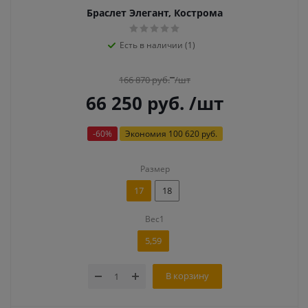
Браслет Элегант, Кострома
Есть в наличии (1)
166 870
руб.
/шт
66 250
руб.
/шт
-
60
%
Экономия
100 620 руб.
Размер
17
18
Вес1
5,59
В корзину