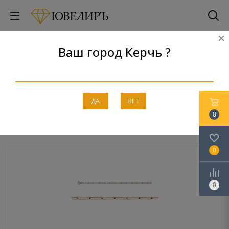
Ваш город Керчь ?
Браслеты
Главная
-
Каталог
-
Золото
-
Браслеты
ДА
НЕТ
0
0
0