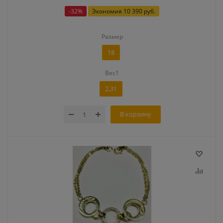
-
32
%
Экономия
10 390 руб.
Размер
18
Вес1
2,31
В корзину