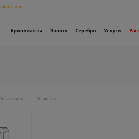
вонить мне
Бриллианты
Золото
Серебро
Услуги
Рас
По алфавиту
По цене